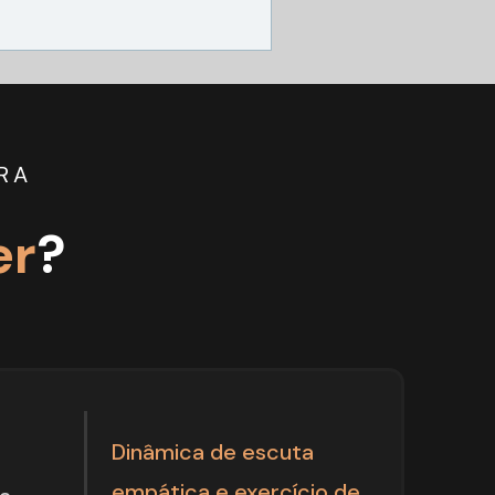
RA
er
?
Dinâmica de escuta 
empática e exercício de 