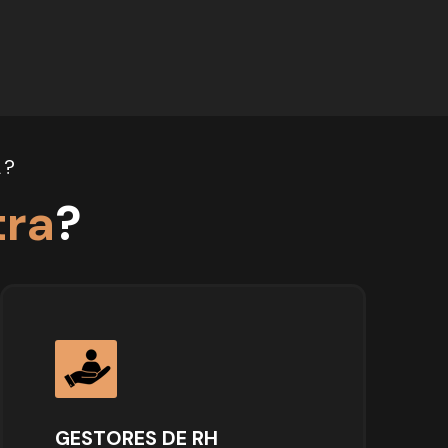
A?
tra
?
GESTORES DE RH