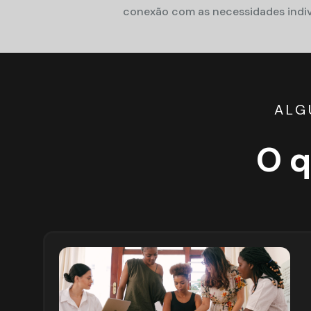
conexão com as necessidades indivi
ALG
O q