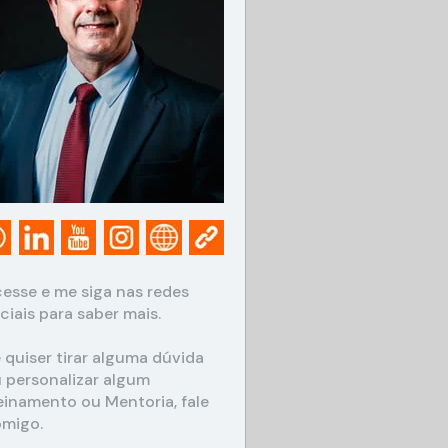
c
e
s
s
e
 e me siga nas redes 
ciais para saber mais.
e
 quiser tirar alguma dúvida 
 personalizar algum 
einamento ou Mentoria, fale 
migo.